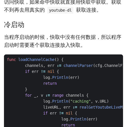
访问快取，如果命中快取就直接用快取中获取。获取
不到再去用真实的
获取连接。
youtube-dl
冷启动
当程序启动的时候，快取中没有任何数据，所以程序
启动时需要逐个获取连接放入快取。
func
loadChannelCache
()
{
channels
,
err
:=
channelParser
(
cfg
.
ChannelFil
if
err
!=
nil
{
log
.
Println
(
err
)
return
}
for
_
,
v
:=
range
channels
{
log
.
Println
(
"caching"
,
v
.
URL
)
liveURL
,
err
:=
realGetYoutubeLiveM3U
if
err
!=
nil
{
log
.
Println
(
err
)
return