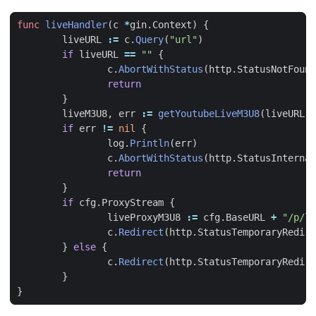
func
liveHandler
(
c
*
gin
.
Context
)
{
liveURL
:=
c
.
Query
(
"url"
)
if
liveURL
==
""
{
c
.
AbortWithStatus
(
http
.
StatusNotFound
return
}
liveM3U8
,
err
:=
getYoutubeLiveM3U8
(
liveURL
)
if
err
!=
nil
{
log
.
Println
(
err
)
c
.
AbortWithStatus
(
http
.
StatusInternal
return
}
if
cfg
.
ProxyStream
{
liveProxyM3U8
:=
cfg
.
BaseURL
+
"/p/li
c
.
Redirect
(
http
.
StatusTemporaryRedire
}
else
{
c
.
Redirect
(
http
.
StatusTemporaryRedire
}
}