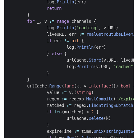
log
.
Println
(
err
)
return
}
for
_
,
v
:=
range
channels
{
log
.
Println
(
"caching"
,
v
.
URL
)
liveURL
,
err
:=
realGetYoutubeLiveM3U
if
err
!=
nil
{
log
.
Println
(
err
)
}
else
{
urlCache
.
Store
(
v
.
URL
,
liveURL
log
.
Println
(
v
.
URL
,
"cached"
)
}
}
urlCache
.
Range
(
func
(
k
,
v
interface
{})
bool
{
value
:=
v
.(
string
)
regex
:=
regexp
.
MustCompile
(
`/expire/
matched
:=
regex
.
FindStringSubmatch
(
v
if
len
(
matched
)
<
2
{
urlCache
.
Delete
(
k
)
}
expireTime
:=
time
.
Unix
(
string2Int64
(
if
time
.
Now
().
After
(
expireTime
)
{