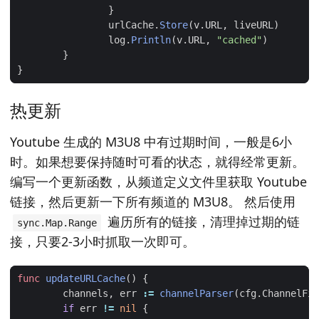
}
urlCache
.
Store
(
v
.
URL
,
liveURL
)
log
.
Println
(
v
.
URL
,
"cached"
)
}
}
热更新
Youtube 生成的 M3U8 中有过期时间，一般是6小
时。如果想要保持随时可看的状态，就得经常更新。
编写一个更新函数，从频道定义文件里获取 Youtube
链接，然后更新一下所有频道的 M3U8。 然后使用
遍历所有的链接，清理掉过期的链
sync.Map.Range
接，只要2-3小时抓取一次即可。
func
updateURLCache
()
{
channels
,
err
:=
channelParser
(
cfg
.
ChannelFil
if
err
!=
nil
{