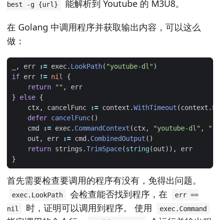
能解析到 Youtube 的 M3U8。
best -g {url}
在 Golang 中调用程序并获取输出内容，可以这么
做：
_
,
err
:=
exec
.
LookPath
(
"youtube-dl"
)
if
err
!=
nil
{
return
""
,
err
}
else
{
ctx
,
cancelFunc
:=
context
.
WithTimeout
(
context
.
Ba
defer
cancelFunc
()
cmd
:=
exec
.
CommandContext
(
ctx
,
"youtube-dl"
,
"-f
out
,
err
:=
cmd
.
CombinedOutput
()
return
strings
.
TrimSpace
(
string
(
out
)),
err
}
首先需要检查要调用的程序有没有，免得出问题。
会检查能否找到程序，在
exec.LookPath
err ==
时，证明可以调用到程序。 使用
nil
exec.Command