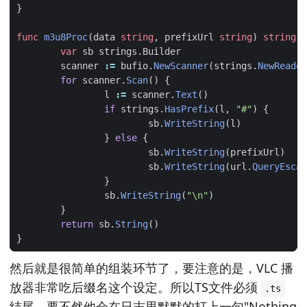
}
func
m3u8Proc
(
data
string
,
prefixUrl
string
)
string
{
var
sb
strings
.
Builder
scanner
:=
bufio
.
NewScanner
(
strings
.
NewReader
for
scanner
.
Scan
()
{
l
:=
scanner
.
Text
()
if
strings
.
HasPrefix
(
l
,
"#"
)
{
sb
.
WriteString
(
l
)
}
else
{
sb
.
WriteString
(
prefixUrl
)
sb
.
WriteString
(
url
.
QueryEscap
}
sb
.
WriteString
(
"\n"
)
}
return
sb
.
String
()
}
然后就是很简单的组装环节了，要注意的是，VLC 播
放器非常吃后缀名这个设定。所以TS文件必须
.ts
结尾。要不然他会在日志里默默的打上一句"Nothing