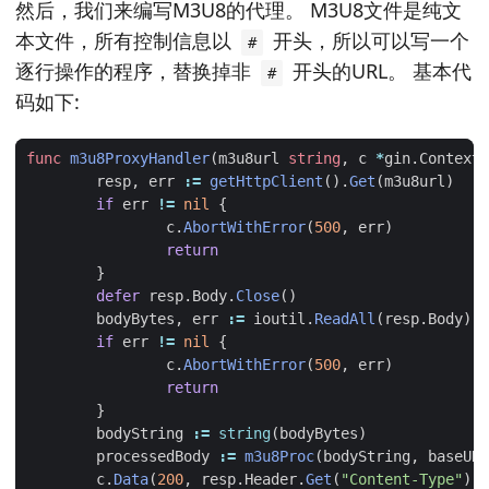
然后，我们来编写M3U8的代理。 M3U8文件是纯文
本文件，所有控制信息以
开头，所以可以写一个
#
逐行操作的程序，替换掉非
开头的URL。 基本代
#
码如下:
func
m3u8ProxyHandler
(
m3u8url
string
,
c
*
gin
.
Context
)
resp
,
err
:=
getHttpClient
().
Get
(
m3u8url
)
if
err
!=
nil
{
c
.
AbortWithError
(
500
,
err
)
return
}
defer
resp
.
Body
.
Close
()
bodyBytes
,
err
:=
ioutil
.
ReadAll
(
resp
.
Body
)
if
err
!=
nil
{
c
.
AbortWithError
(
500
,
err
)
return
}
bodyString
:=
string
(
bodyBytes
)
processedBody
:=
m3u8Proc
(
bodyString
,
baseURL
c
.
Data
(
200
,
resp
.
Header
.
Get
(
"Content-Type"
),