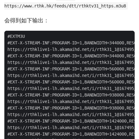
https://www.rthk.hk/feeds/dtt/rthktv31_https.m3u8
会得到如下输出：