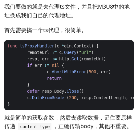
我们要做的就是去代理ts文件，并且把M3U8中的地
址换成我们自己的代理地址。
首先需要搞一个ts代理，很简单。
func
tsProxyHandler
(
c
*
gin
.
Context
)
{
remoteUrl
:=
c
.
Query
(
"url"
)
resp
,
err
:=
http
.
Get
(
remoteUrl
)
if
err
!=
nil
{
c
.
AbortWithError
(
500
,
err
)
return
}
defer
resp
.
Body
.
Close
()
c
.
DataFromReader
(
200
,
resp
.
ContentLength
,
res
}
就是简单的获取参数，然后去读取数据，记住要原样
传递
，正确传输body，其他不重要。
content-type