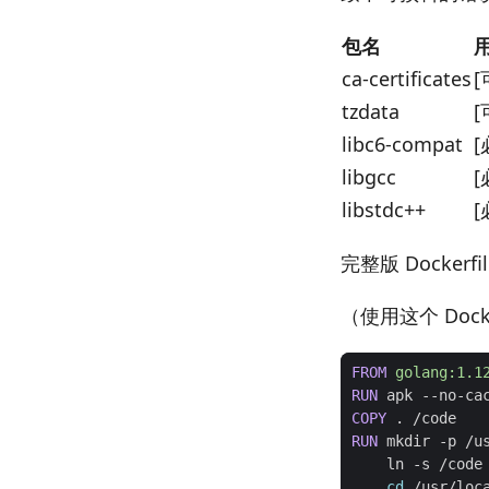
包名
ca-certificates
[
tzdata
libc6-compat
[
libgcc
libstdc++
[
完整版 Dockerfi
（使用这个 Dock
FROM
golang:1.1
RUN
 apk --no-ca
COPY
 . /code
RUN
 mkdir -p /u
    ln -s /code
cd
 /usr/loc